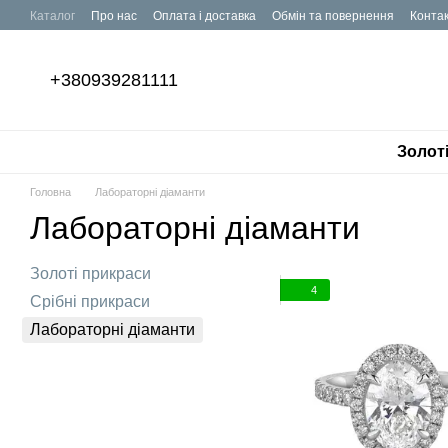
Перейти до основного контенту
Каталог
Про нас
Оплата і доставка
Обмін та повернення
Конта
+380939281111
Золот
Головна
Лабораторні діаманти
Лабораторні діаманти
Золоті прикраси
4
Срібні прикраси
Лабораторні діаманти