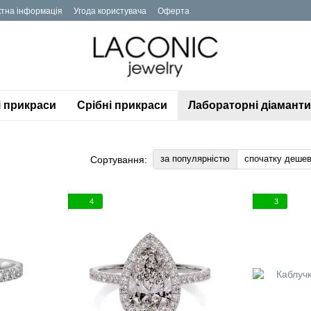
ктна інформація
Угода користувача
Оферта
і прикраси
Срібні прикраси
Лабораторні діаманти
за популярністю
спочатку деше
Сортування:
4
3