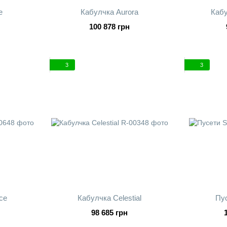
e
Кабулчка Aurora
Кабу
100 878 грн
3
3
nce
Кабулчка Celestial
Пу
98 685 грн