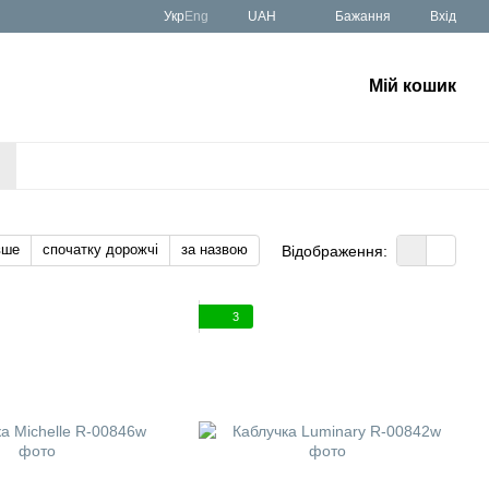
Укр
Eng
UAH
Бажання
Вхід
Мій кошик
вше
спочатку дорожчі
за назвою
Відображення:
3