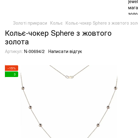
Золоті прикраси
Кольє
Кольє-чокер Sphere з жовтого зол
Кольє-чокер Sphere з жовтого
золота
Артикул:
N-00694/2
Написати відгук
−15%
3